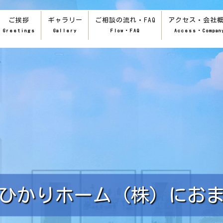
ご挨拶
ギャラリー
ご相談の流れ・FAQ
アクセス・会社
Greetings
Gallery
Flow・FAQ
Access・Compan
ひかりホーム（株）
にお